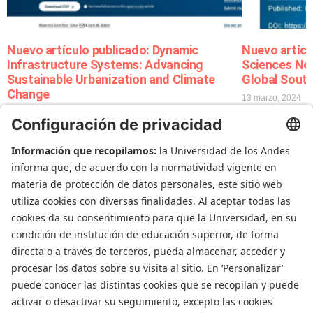
Nuevo artículo publicado: Dynamic
Nuevo artícu
Infrastructure Systems: Advancing
Sciences Ne
Sustainable Urbanization and Climate
Global Sout
Change
13 marzo, 2024
18 abril, 2024
Departamento de Ingenieria Civil y Ambiental
Universidad de Los Andes
Carrera 1 Este N. 19A-40
Edificio Mario
Laserna
, Off. ML630