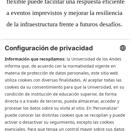
flexible puede facilitar una respuesta eficiente
a eventos imprevistos y mejorar la resiliencia
de la infraestructura frente a futuros desafíos.
admin-risk
12 marzo, 2023
Noticias
Deja un comentario
Departamento de Ingenieria Civil y Ambiental
Universidad de Los Andes
Carrera 1 Este N. 19A-40
Edificio Mario
Laserna
, Off. ML630