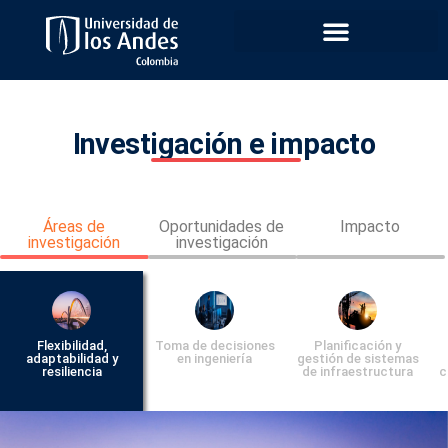
Investigación e impacto
Áreas de
Oportunidades de
Impacto
investigación
investigación
Flexibilidad,
Toma de decisiones
Planificación y
adaptabilidad y
en ingeniería
gestión de sistemas
resiliencia
de infraestructura
c