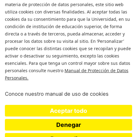
Departamento de Ingenieria Civil y Ambiental
Universidad de Los Andes
Carrera 1 Este N. 19A-40
Edificio Mario
Laserna
, Off. ML630
Bogotá, Colombia
Tel (57-1)3324312; (57-1)3394949 Ext 3690
E-mail:
msanchez@uniandes.edu.co
Universidad de los Andes | Vigilada Mineducación. Reconocimiento
como Universidad: Decreto 1297 del 30 de mayo de 1964.
Reconocimiento personería jurídica: Resolución 28 del 23 de febrero de
1949 MinJusticia.